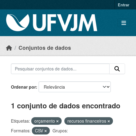
Skip to main content
Entrar
Conjuntos de dados
Ordenar por
1 conjunto de dados encontrado
Etiquetas:
orçamento
recursos financeiros
Formatos:
CSV
Grupos: