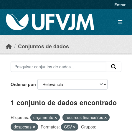
Skip to main content
Entrar
Conjuntos de dados
Ordenar por
1 conjunto de dados encontrado
Etiquetas:
orçamento
recursos financeiros
despesas
Formatos:
CSV
Grupos: