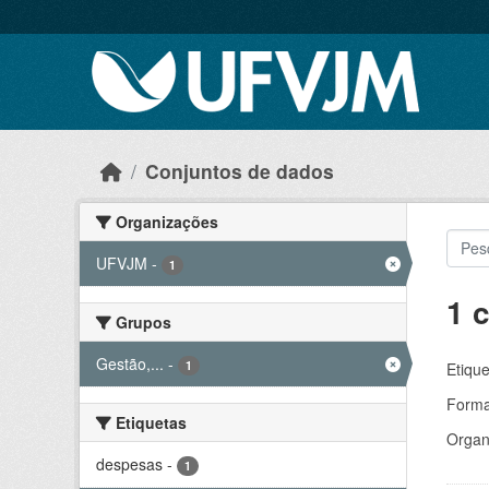
Skip to main content
Conjuntos de dados
Organizações
UFVJM
-
1
1 
Grupos
Gestão,...
-
1
Etique
Forma
Etiquetas
Organ
despesas
-
1