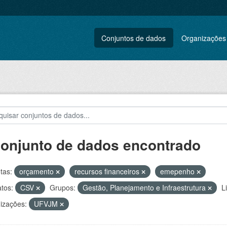
Conjuntos de dados
Organizações
conjunto de dados encontrado
tas:
orçamento
recursos financeiros
emepenho
tos:
CSV
Grupos:
Gestão, Planejamento e Infraestrutura
L
izações:
UFVJM