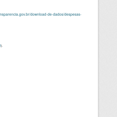
ransparencia.gov.br/download-de-dados/despesas-
I
).