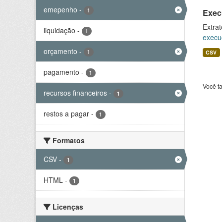
emepenho
-
1
Exec
Extrat
liquidação
-
1
execu
orçamento
-
1
CSV
pagamento
-
1
Você t
recursos financeiros
-
1
restos a pagar
-
1
Formatos
CSV
-
1
HTML
-
1
Licenças