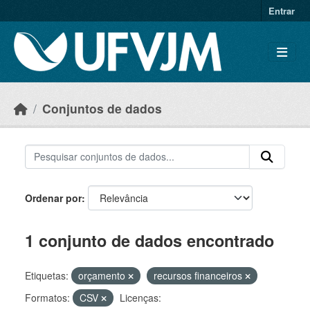
Skip to main content
Entrar
Conjuntos de dados
Ordenar por
1 conjunto de dados encontrado
Etiquetas:
orçamento
recursos financeiros
Formatos:
CSV
Licenças: