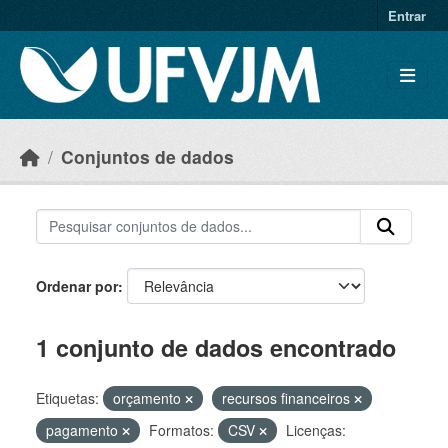
Skip to main content
Entrar
Conjuntos de dados
Ordenar por
1 conjunto de dados encontrado
Etiquetas:
orçamento
recursos financeiros
pagamento
Formatos:
CSV
Licenças: