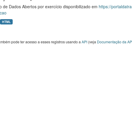
o de Dados Abertos por exercício disponibilizado em
https://portaldat
cao
HTML
ambém pode ter acesso a esses registros usando a
API
(veja
Documentação da AP