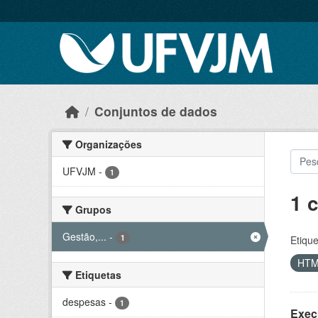
Skip to main content
Conjuntos de dados
Organizações
UFVJM
-
1
1 
Grupos
Gestão,...
-
1
Etique
HT
Etiquetas
despesas
-
1
Exec