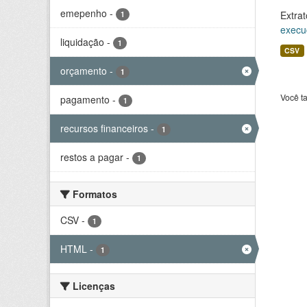
emepenho
-
Extrat
1
execu
liquidação
-
1
CSV
orçamento
-
1
Você t
pagamento
-
1
recursos financeiros
-
1
restos a pagar
-
1
Formatos
CSV
-
1
HTML
-
1
Licenças