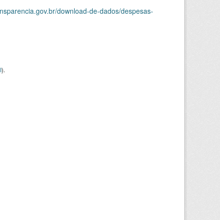
ransparencia.gov.br/download-de-dados/despesas-
I
).