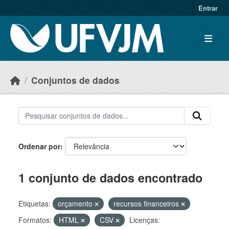
Skip to main content
Entrar
Conjuntos de dados
Ordenar por
1 conjunto de dados encontrado
Etiquetas:
orçamento
recursos financeiros
Formatos:
HTML
CSV
Licenças: