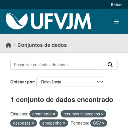
Skip to main content
Entrar
Conjuntos de dados
Ordenar por
1 conjunto de dados encontrado
Etiquetas:
orçamento
recursos financeiros
despesas
emepenho
Formatos:
CSV