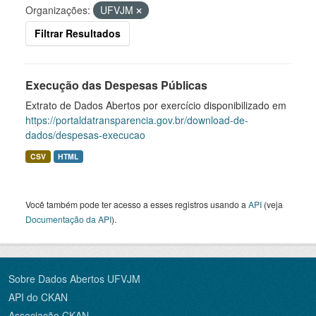
Organizações:
UFVJM
Filtrar Resultados
Execução das Despesas Públicas
Extrato de Dados Abertos por exercício disponibilizado em
https://portaldatransparencia.gov.br/download-de-
dados/despesas-execucao
CSV
HTML
Você também pode ter acesso a esses registros usando a
API
(veja
Documentação da API
).
Sobre Dados Abertos UFVJM
API do CKAN
Associação CKAN