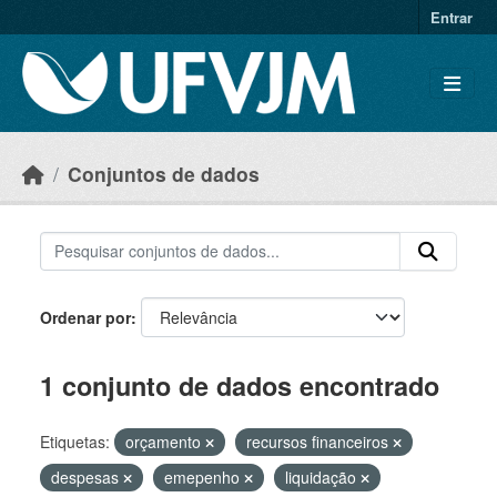
Skip to main content
Entrar
Conjuntos de dados
Ordenar por
1 conjunto de dados encontrado
Etiquetas:
orçamento
recursos financeiros
despesas
emepenho
liquidação