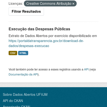
Licenças:
Creative Commons Atribuição
Filtrar Resultados
Execução das Despesas Públicas
Extrato de Dados Abertos por exercício disponibilizado em
https://portaldatransparencia.gov.br/download-de-
dados/despesas-execucao
CSV
HTML
Você também pode ter acesso a esses registros usando a
API
(veja
Documentação da API
).
Sobre Dados Abertos UFVJM
API do CKAN
Associação CKAN