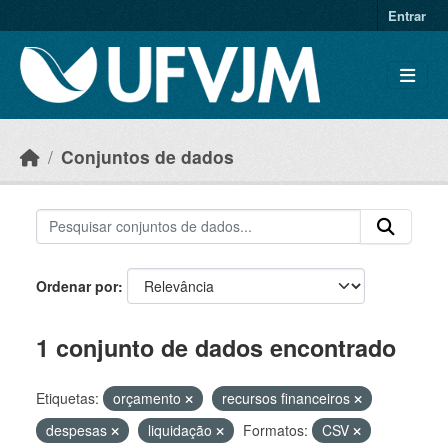
Skip to main content
Entrar
Conjuntos de dados
Ordenar por
1 conjunto de dados encontrado
Etiquetas:
orçamento
recursos financeiros
despesas
liquidação
Formatos:
CSV