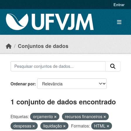
Skip to main content
Entrar
Conjuntos de dados
Ordenar por
1 conjunto de dados encontrado
Etiquetas:
orçamento
recursos financeiros
despesas
liquidação
Formatos:
HTML