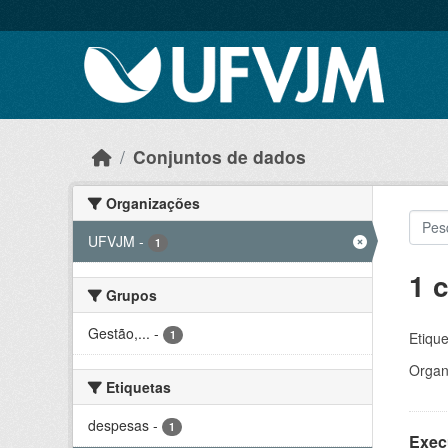
Skip to main content
Conjuntos de dados
Organizações
UFVJM
-
1
1 
Grupos
Gestão,...
-
1
Etique
Organ
Etiquetas
despesas
-
1
Exec