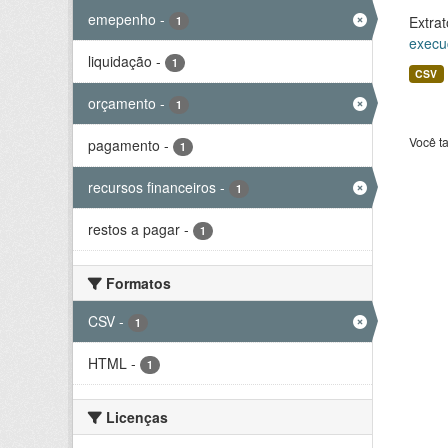
emepenho
-
Extrat
1
execu
liquidação
-
1
CSV
orçamento
-
1
Você t
pagamento
-
1
recursos financeiros
-
1
restos a pagar
-
1
Formatos
CSV
-
1
HTML
-
1
Licenças