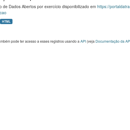
o de Dados Abertos por exercício disponibilizado em
https://portaldat
cao
HTML
ambém pode ter acesso a esses registros usando a
API
(veja
Documentação da AP