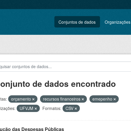
Conjuntos de dados
Organizações
conjunto de dados encontrado
tas:
orçamento
recursos financeiros
emepenho
izações:
UFVJM
Formatos:
CSV
ução das Despesas Públicas