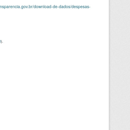
ransparencia.gov.br/download-de-dados/despesas-
I
).