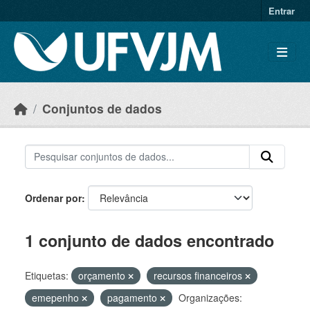
Skip to main content
Entrar
Conjuntos de dados
Ordenar por
1 conjunto de dados encontrado
Etiquetas:
orçamento
recursos financeiros
emepenho
pagamento
Organizações: