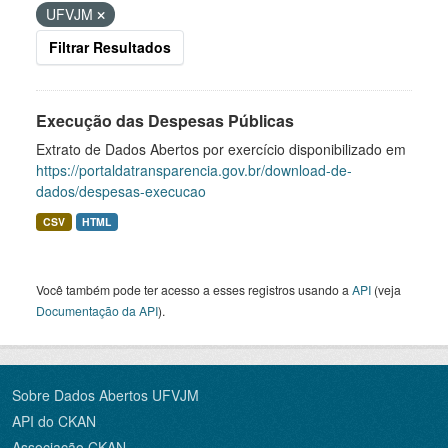
UFVJM
Filtrar Resultados
Execução das Despesas Públicas
Extrato de Dados Abertos por exercício disponibilizado em
https://portaldatransparencia.gov.br/download-de-
dados/despesas-execucao
CSV
HTML
Você também pode ter acesso a esses registros usando a
API
(veja
Documentação da API
).
Sobre Dados Abertos UFVJM
API do CKAN
Associação CKAN