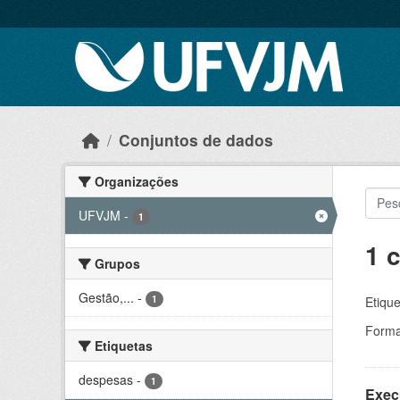
Skip to main content
Conjuntos de dados
Organizações
UFVJM
-
1
1 
Grupos
Gestão,...
-
1
Etique
Forma
Etiquetas
despesas
-
1
Exec