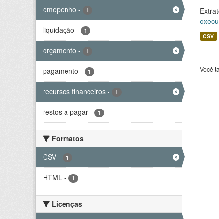
emepenho
-
Extrat
1
execu
liquidação
-
1
CSV
orçamento
-
1
Você t
pagamento
-
1
recursos financeiros
-
1
restos a pagar
-
1
Formatos
CSV
-
1
HTML
-
1
Licenças