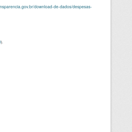
ransparencia.gov.br/download-de-dados/despesas-
I
).