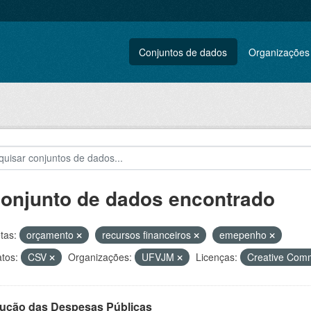
Conjuntos de dados
Organizações
conjunto de dados encontrado
tas:
orçamento
recursos financeiros
emepenho
tos:
CSV
Organizações:
UFVJM
Licenças:
Creative Com
ução das Despesas Públicas