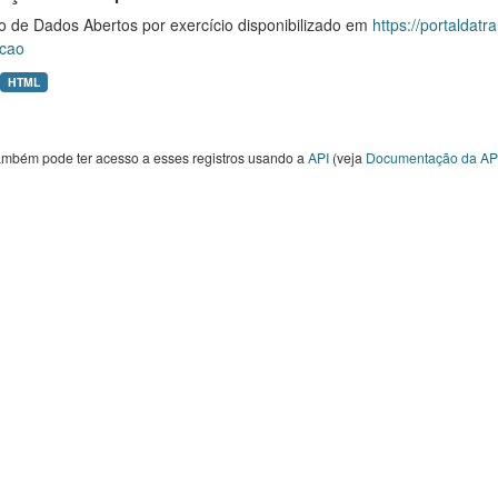
o de Dados Abertos por exercício disponibilizado em
https://portaldat
cao
HTML
ambém pode ter acesso a esses registros usando a
API
(veja
Documentação da AP