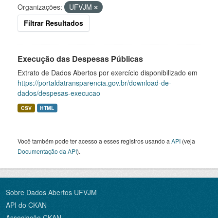
Organizações:
UFVJM
Filtrar Resultados
Execução das Despesas Públicas
Extrato de Dados Abertos por exercício disponibilizado em
https://portaldatransparencia.gov.br/download-de-
dados/despesas-execucao
CSV
HTML
Você também pode ter acesso a esses registros usando a
API
(veja
Documentação da API
).
Sobre Dados Abertos UFVJM
API do CKAN
Associação CKAN