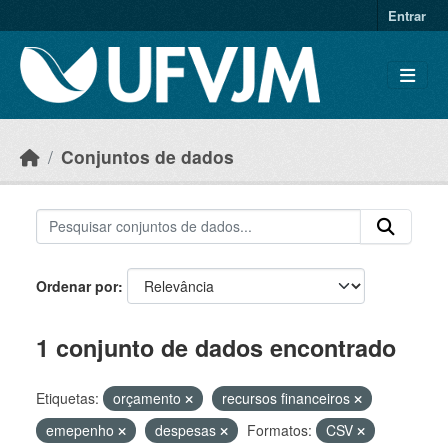
Skip to main content
Entrar
Conjuntos de dados
Ordenar por
1 conjunto de dados encontrado
Etiquetas:
orçamento
recursos financeiros
emepenho
despesas
Formatos:
CSV