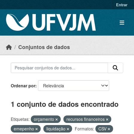
Skip to main content
Entrar
Conjuntos de dados
Ordenar por
1 conjunto de dados encontrado
Etiquetas:
orçamento
recursos financeiros
emepenho
liquidação
Formatos:
CSV