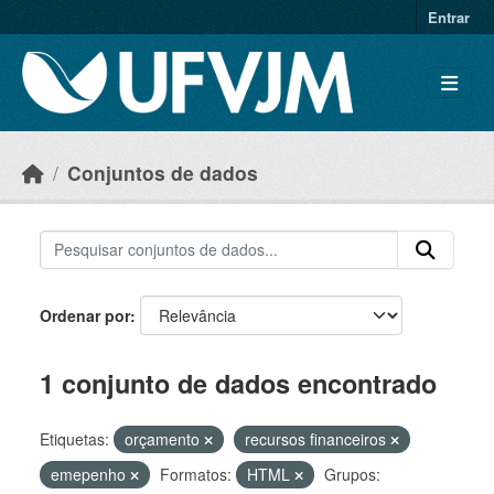
Skip to main content
Entrar
Conjuntos de dados
Ordenar por
1 conjunto de dados encontrado
Etiquetas:
orçamento
recursos financeiros
emepenho
Formatos:
HTML
Grupos: