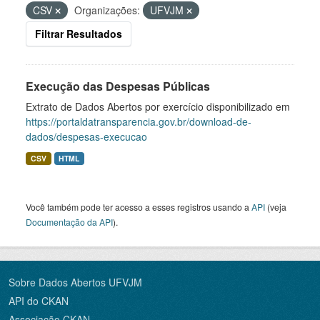
CSV
Organizações:
UFVJM
Filtrar Resultados
Execução das Despesas Públicas
Extrato de Dados Abertos por exercício disponibilizado em
https://portaldatransparencia.gov.br/download-de-
dados/despesas-execucao
CSV
HTML
Você também pode ter acesso a esses registros usando a
API
(veja
Documentação da API
).
Sobre Dados Abertos UFVJM
API do CKAN
Associação CKAN