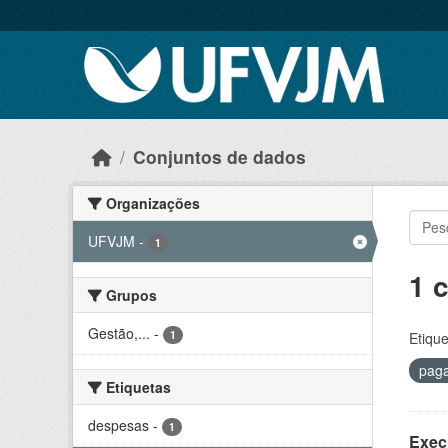
Skip to main content
Conjuntos de dados
Organizações
UFVJM
-
1
1 
Grupos
Gestão,...
-
1
Etique
pag
Etiquetas
despesas
-
1
Exec