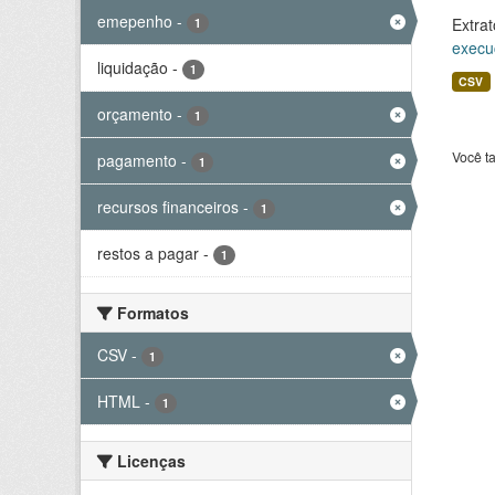
emepenho
-
Extrat
1
execu
liquidação
-
1
CSV
orçamento
-
1
Você t
pagamento
-
1
recursos financeiros
-
1
restos a pagar
-
1
Formatos
CSV
-
1
HTML
-
1
Licenças