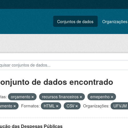
Conjuntos de dados
Organizações
conjunto de dados encontrado
tas:
orçamento
recursos financeiros
emepenho
amento
Formatos:
HTML
CSV
Organizações:
UFVJM
ução das Despesas Públicas