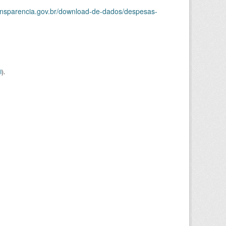
ransparencia.gov.br/download-de-dados/despesas-
I
).