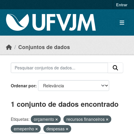
Skip to main content
Entrar
Conjuntos de dados
Ordenar por
1 conjunto de dados encontrado
Etiquetas:
orçamento
recursos financeiros
emepenho
despesas