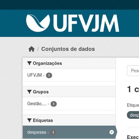
Skip to main content
Conjuntos de dados
Organizações
UFVJM
-
1
1 
Grupos
Gestão,...
-
1
Etique
des
Etiquetas
despesas
-
1
Exec