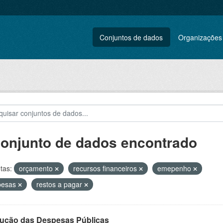
Conjuntos de dados
Organizações
conjunto de dados encontrado
tas:
orçamento
recursos financeiros
emepenho
pesas
restos a pagar
ução das Despesas Públicas