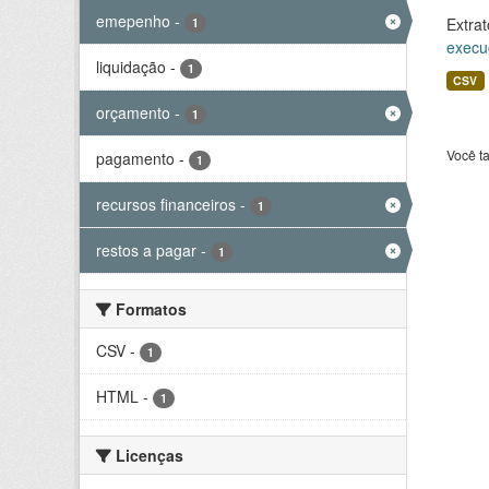
emepenho
-
Extrat
1
execu
liquidação
-
1
CSV
orçamento
-
1
Você t
pagamento
-
1
recursos financeiros
-
1
restos a pagar
-
1
Formatos
CSV
-
1
HTML
-
1
Licenças