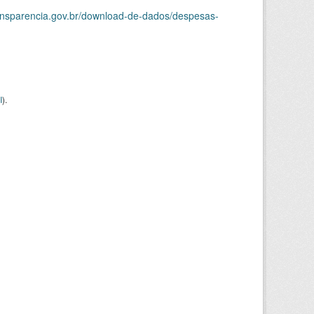
ransparencia.gov.br/download-de-dados/despesas-
I
).