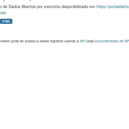
o de Dados Abertos por exercício disponibilizado em
https://portaldat
cao
HTML
ambém pode ter acesso a esses registros usando a
API
(veja
Documentação da AP