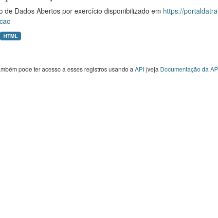
o de Dados Abertos por exercício disponibilizado em
https://portaldat
cao
HTML
ambém pode ter acesso a esses registros usando a
API
(veja
Documentação da AP