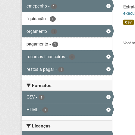
emepenho
-
Extrat
1
execu
liquidação
-
1
CSV
orçamento
-
1
Você t
pagamento
-
1
recursos financeiros
-
1
restos a pagar
-
1
Formatos
CSV
-
1
HTML
-
1
Licenças