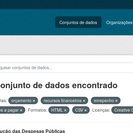
Conjuntos de dados
Organizações
conjunto de dados encontrado
tas:
orçamento
recursos financeiros
emepenho
os a pagar
Formatos:
HTML
CSV
Licenças:
Creative
ução das Despesas Públicas