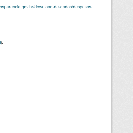
ransparencia.gov.br/download-de-dados/despesas-
I
).