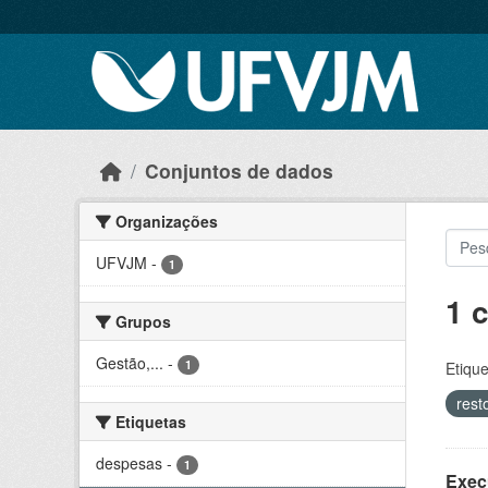
Skip to main content
Conjuntos de dados
Organizações
UFVJM
-
1
1 
Grupos
Gestão,...
-
1
Etique
rest
Etiquetas
despesas
-
1
Exec