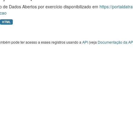
o de Dados Abertos por exercício disponibilizado em
https://portaldat
cao
HTML
ambém pode ter acesso a esses registros usando a
API
(veja
Documentação da AP