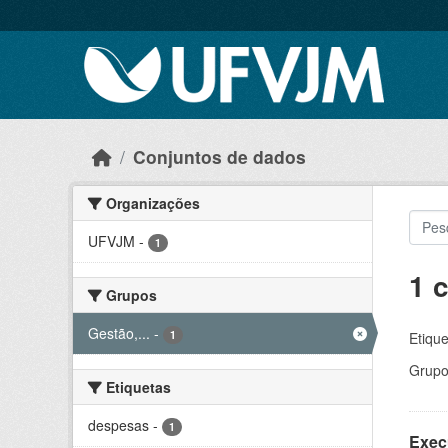
Skip to main content
Conjuntos de dados
Organizações
UFVJM
-
1
1 
Grupos
Gestão,...
-
1
Etique
Grupo
Etiquetas
despesas
-
1
Exec