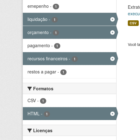
emepenho
-
Extrat
1
execu
liquidação
-
1
CSV
orçamento
-
1
Você t
pagamento
-
1
recursos financeiros
-
1
restos a pagar
-
1
Formatos
CSV
-
1
HTML
-
1
Licenças