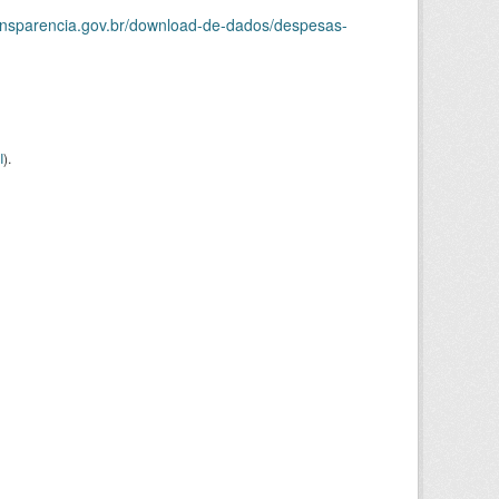
ransparencia.gov.br/download-de-dados/despesas-
I
).