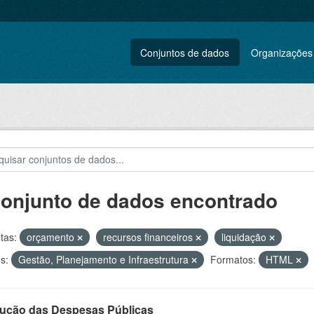
Conjuntos de dados
Organizações
conjunto de dados encontrado
tas:
orçamento
recursos financeiros
liquidação
s:
Gestão, Planejamento e Infraestrutura
Formatos:
HTML
ução das Despesas Públicas