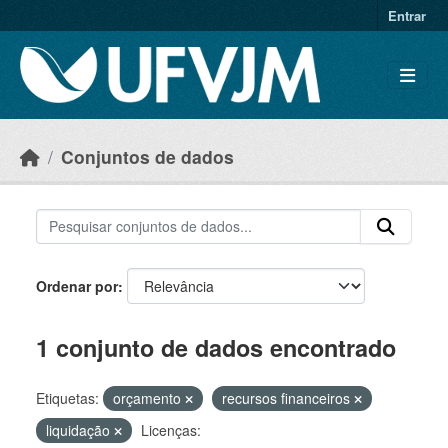
Skip to main content
Entrar
Conjuntos de dados
Ordenar por
1 conjunto de dados encontrado
Etiquetas:
orçamento
recursos financeiros
liquidação
Licenças: