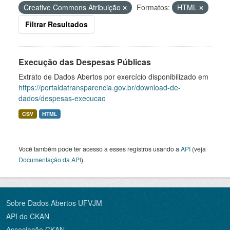
Creative Commons Atribuição
Formatos:
HTML
Filtrar Resultados
Execução das Despesas Públicas
Extrato de Dados Abertos por exercício disponibilizado em
https://portaldatransparencia.gov.br/download-de-
dados/despesas-execucao
CSV
HTML
Você também pode ter acesso a esses registros usando a
API
(veja
Documentação da API
).
Sobre Dados Abertos UFVJM
API do CKAN
Associação CKAN