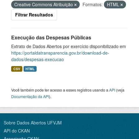
Creative Commons Atribuição
Formatos:
HTML
Filtrar Resultados
Execução das Despesas Públicas
Extrato de Dados Abertos por exercício disponibilizado em
https://portaldatransparencia.gov.br/download-de-
dados/despesas-execucao
CSV
HTML
Você também pode ter acesso a esses registros usando a
API
(veja
Documentação da API
).
Sobre Dados Abertos UFVJM
API do CKAN
Associação CKAN