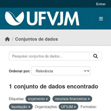
Skip to main content
Entrar
Conjuntos de dados
Ordenar por
1 conjunto de dados encontrado
Etiquetas:
orçamento
recursos financeiros
liquidação
Organizações:
UFVJM
Formatos: