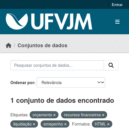
Skip to main content
Entrar
Conjuntos de dados
Ordenar por
1 conjunto de dados encontrado
Etiquetas:
orçamento
recursos financeiros
liquidação
emepenho
Formatos:
HTML