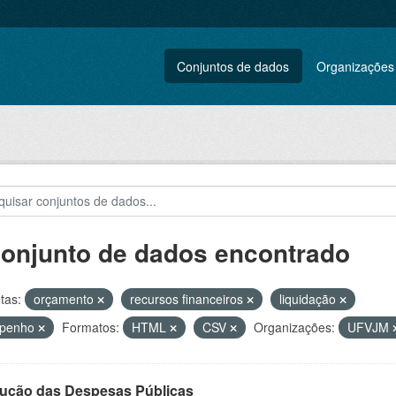
Conjuntos de dados
Organizações
conjunto de dados encontrado
tas:
orçamento
recursos financeiros
liquidação
penho
Formatos:
HTML
CSV
Organizações:
UFVJM
ução das Despesas Públicas