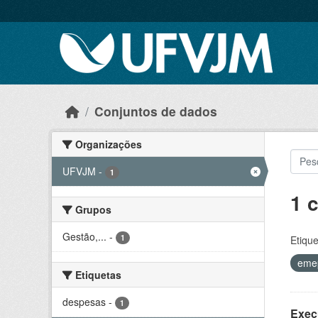
Skip to main content
Conjuntos de dados
Organizações
UFVJM
-
1
1 
Grupos
Gestão,...
-
1
Etique
eme
Etiquetas
despesas
-
1
Exec