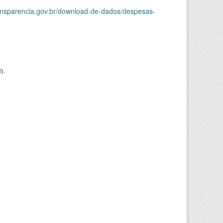
ransparencia.gov.br/download-de-dados/despesas-
I
).