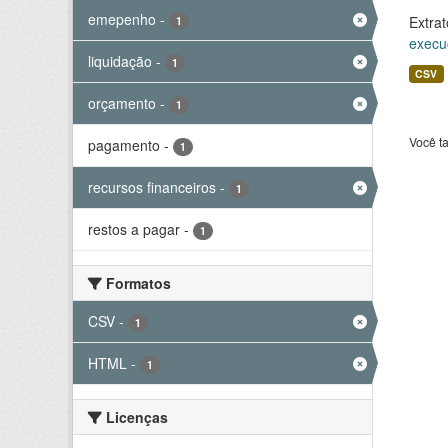
emepenho
-
Extrat
1
execu
liquidação
-
1
CSV
orçamento
-
1
Você t
pagamento
-
1
recursos financeiros
-
1
restos a pagar
-
1
Formatos
CSV
-
1
HTML
-
1
Licenças