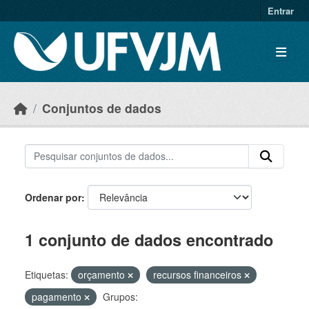
Skip to main content
Entrar
Conjuntos de dados
Ordenar por
1 conjunto de dados encontrado
Etiquetas:
orçamento
recursos financeiros
pagamento
Grupos: