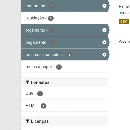
emepenho
-
Extrat
1
execu
liquidação
-
1
CSV
orçamento
-
1
Você t
pagamento
-
1
recursos financeiros
-
1
restos a pagar
-
1
Formatos
CSV
-
1
HTML
-
1
Licenças