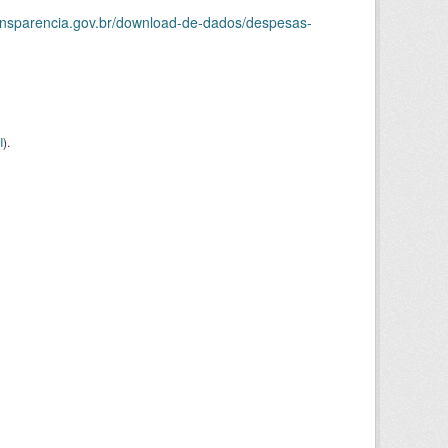
ransparencia.gov.br/download-de-dados/despesas-
I
).