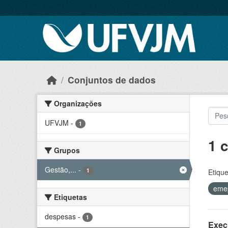
Skip to main content
Conjuntos de dados
Organizações
UFVJM
-
1
1 
Grupos
Gestão,...
-
1
Etique
eme
Etiquetas
despesas
-
1
Exec