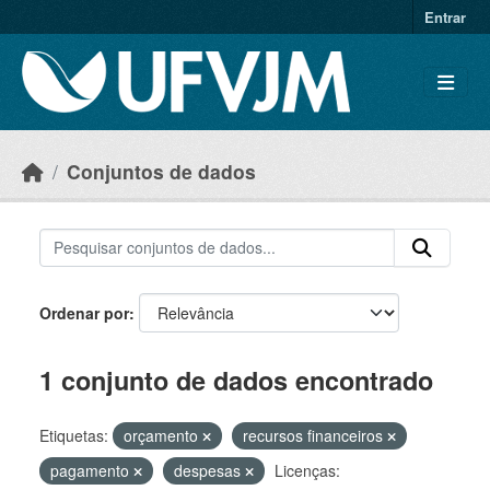
Skip to main content
Entrar
Conjuntos de dados
Ordenar por
1 conjunto de dados encontrado
Etiquetas:
orçamento
recursos financeiros
pagamento
despesas
Licenças: