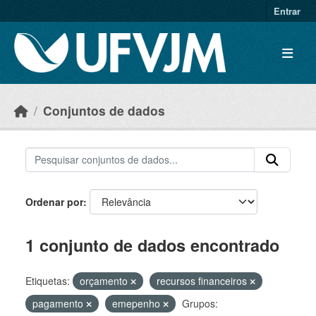
Skip to main content
Entrar
Conjuntos de dados
Ordenar por
1 conjunto de dados encontrado
Etiquetas:
orçamento
recursos financeiros
pagamento
emepenho
Grupos: