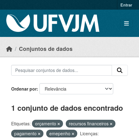
Skip to main content
Entrar
Conjuntos de dados
Ordenar por
1 conjunto de dados encontrado
Etiquetas:
orçamento
recursos financeiros
pagamento
emepenho
Licenças: