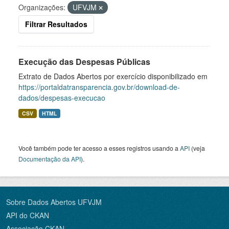
Organizações:
UFVJM
Filtrar Resultados
Execução das Despesas Públicas
Extrato de Dados Abertos por exercício disponibilizado em
https://portaldatransparencia.gov.br/download-de-
dados/despesas-execucao
CSV
HTML
Você também pode ter acesso a esses registros usando a
API
(veja
Documentação da API
).
Sobre Dados Abertos UFVJM
API do CKAN
Associação CKAN