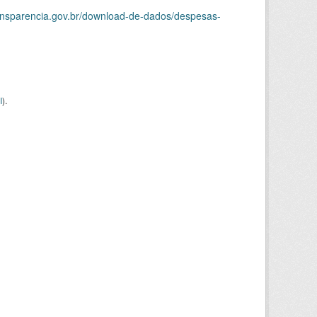
ransparencia.gov.br/download-de-dados/despesas-
I
).