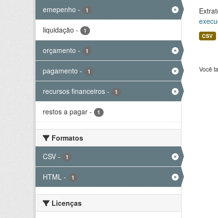
emepenho
-
Extrat
1
execu
liquidação
-
1
CSV
orçamento
-
1
Você t
pagamento
-
1
recursos financeiros
-
1
restos a pagar
-
1
Formatos
CSV
-
1
HTML
-
1
Licenças