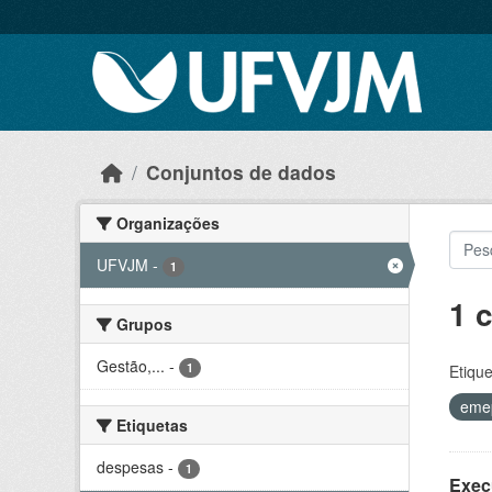
Skip to main content
Conjuntos de dados
Organizações
UFVJM
-
1
1 
Grupos
Gestão,...
-
1
Etique
eme
Etiquetas
despesas
-
1
Exec