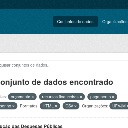
Conjuntos de dados
Organizações
conjunto de dados encontrado
tas:
orçamento
recursos financeiros
pagamento
penho
Formatos:
HTML
CSV
Organizações:
UFVJM
ução das Despesas Públicas