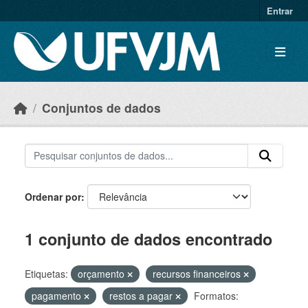
Skip to main content
Entrar
Conjuntos de dados
Ordenar por
1 conjunto de dados encontrado
Etiquetas:
orçamento
recursos financeiros
pagamento
restos a pagar
Formatos: