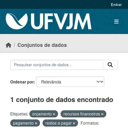
Skip to main content
Entrar
Conjuntos de dados
Ordenar por
1 conjunto de dados encontrado
Etiquetas:
orçamento
recursos financeiros
pagamento
restos a pagar
Formatos: