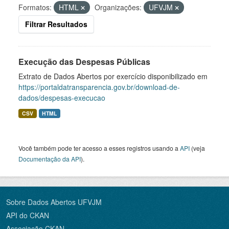
Formatos:
HTML
Organizações:
UFVJM
Filtrar Resultados
Execução das Despesas Públicas
Extrato de Dados Abertos por exercício disponibilizado em
https://portaldatransparencia.gov.br/download-de-
dados/despesas-execucao
CSV
HTML
Você também pode ter acesso a esses registros usando a
API
(veja
Documentação da API
).
Sobre Dados Abertos UFVJM
API do CKAN
Associação CKAN