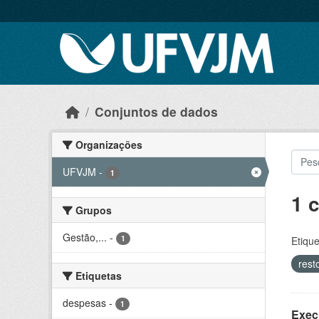
Skip to main content
Conjuntos de dados
Organizações
UFVJM
-
1
1 
Grupos
Gestão,...
-
1
Etique
rest
Etiquetas
despesas
-
1
Exec