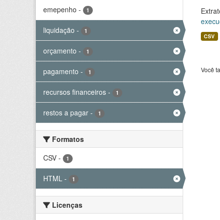
emepenho
-
Extrat
1
execu
liquidação
-
1
CSV
orçamento
-
1
Você t
pagamento
-
1
recursos financeiros
-
1
restos a pagar
-
1
Formatos
CSV
-
1
HTML
-
1
Licenças