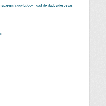
ransparencia.gov.br/download-de-dados/despesas-
I
).