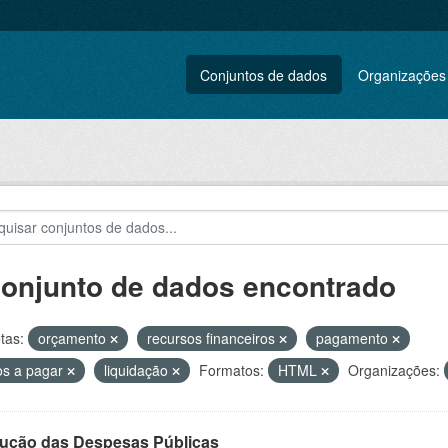
Conjuntos de dados
Organizações
conjunto de dados encontrado
tas:
orçamento
recursos financeiros
pagamento
os a pagar
liquidação
Formatos:
HTML
Organizações:
ução das Despesas Públicas