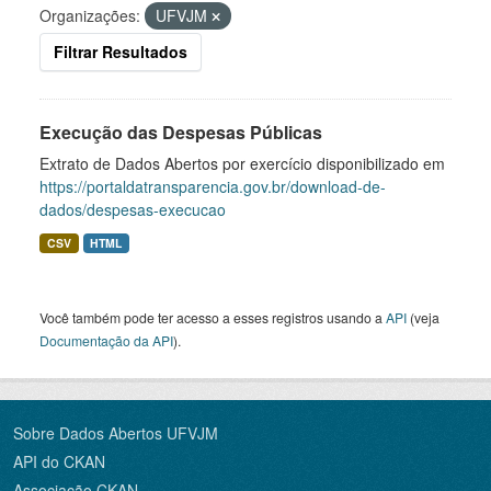
Organizações:
UFVJM
Filtrar Resultados
Execução das Despesas Públicas
Extrato de Dados Abertos por exercício disponibilizado em
https://portaldatransparencia.gov.br/download-de-
dados/despesas-execucao
CSV
HTML
Você também pode ter acesso a esses registros usando a
API
(veja
Documentação da API
).
Sobre Dados Abertos UFVJM
API do CKAN
Associação CKAN