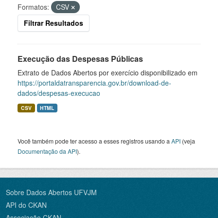
Formatos:
CSV
Filtrar Resultados
Execução das Despesas Públicas
Extrato de Dados Abertos por exercício disponibilizado em
https://portaldatransparencia.gov.br/download-de-
dados/despesas-execucao
CSV
HTML
Você também pode ter acesso a esses registros usando a
API
(veja
Documentação da API
).
Sobre Dados Abertos UFVJM
API do CKAN
Associação CKAN