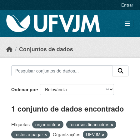
Skip to main content
Entrar
Conjuntos de dados
Ordenar por
1 conjunto de dados encontrado
Etiquetas:
orçamento
recursos financeiros
restos a pagar
Organizações:
UFVJM