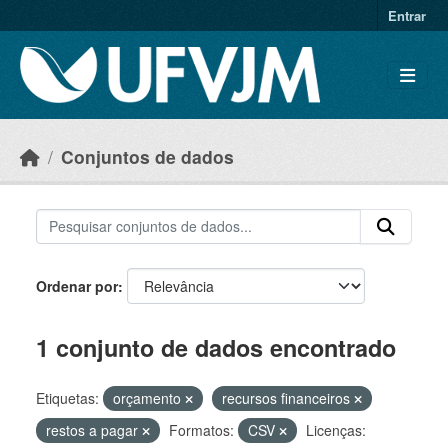
Skip to main content
Entrar
Conjuntos de dados
Ordenar por
1 conjunto de dados encontrado
Etiquetas:
orçamento
recursos financeiros
restos a pagar
Formatos:
CSV
Licenças: