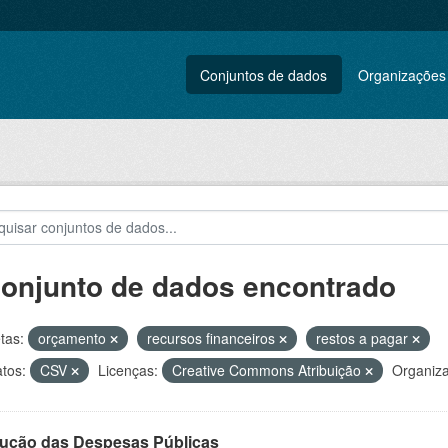
Conjuntos de dados
Organizações
conjunto de dados encontrado
tas:
orçamento
recursos financeiros
restos a pagar
tos:
CSV
Licenças:
Creative Commons Atribuição
Organiz
ução das Despesas Públicas