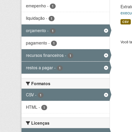
emepenho
-
Extrat
1
execu
liquidação
-
1
CSV
orçamento
-
1
Você t
pagamento
-
1
recursos financeiros
-
1
restos a pagar
-
1
Formatos
CSV
-
1
HTML
-
1
Licenças