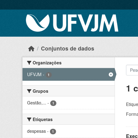
Skip to main content
Conjuntos de dados
Organizações
UFVJM
-
1
1 
Grupos
Gestão,...
-
1
Etique
Forma
Etiquetas
despesas
-
1
Exec