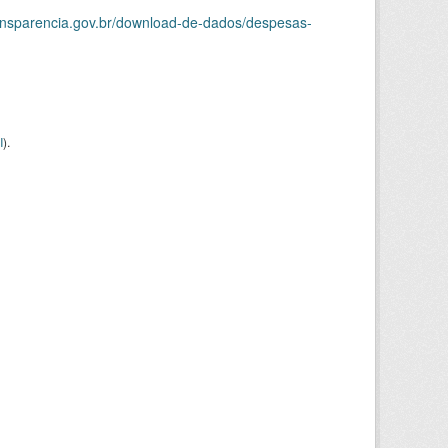
ransparencia.gov.br/download-de-dados/despesas-
I
).