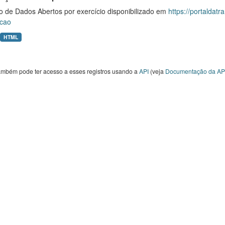
o de Dados Abertos por exercício disponibilizado em
https://portaldat
cao
HTML
ambém pode ter acesso a esses registros usando a
API
(veja
Documentação da AP