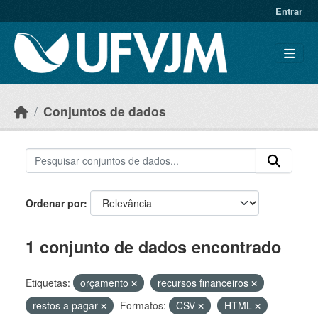
Skip to main content
Entrar
Conjuntos de dados
Ordenar por
1 conjunto de dados encontrado
Etiquetas:
orçamento
recursos financeiros
restos a pagar
Formatos:
CSV
HTML