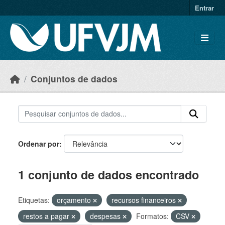
Skip to main content
Entrar
Conjuntos de dados
Ordenar por
1 conjunto de dados encontrado
Etiquetas:
orçamento
recursos financeiros
restos a pagar
despesas
Formatos:
CSV