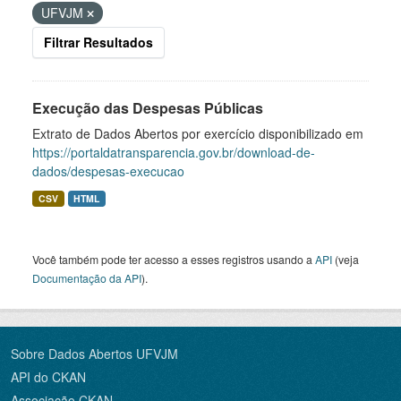
UFVJM
Filtrar Resultados
Execução das Despesas Públicas
Extrato de Dados Abertos por exercício disponibilizado em
https://portaldatransparencia.gov.br/download-de-
dados/despesas-execucao
CSV
HTML
Você também pode ter acesso a esses registros usando a
API
(veja
Documentação da API
).
Sobre Dados Abertos UFVJM
API do CKAN
Associação CKAN