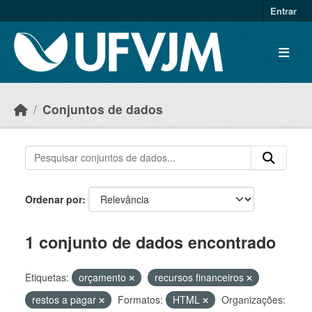
Skip to main content
Entrar
Conjuntos de dados
Ordenar por
1 conjunto de dados encontrado
Etiquetas:
orçamento
recursos financeiros
restos a pagar
Formatos:
HTML
Organizações: