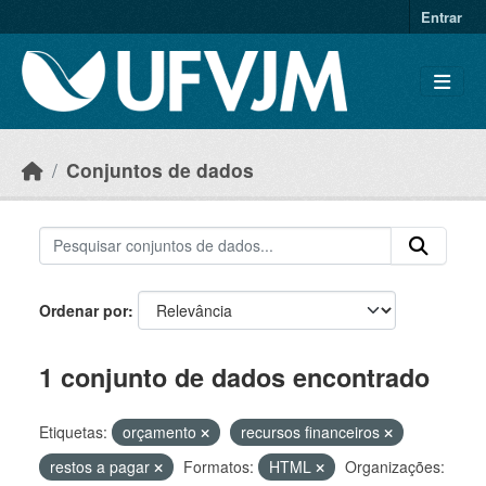
Skip to main content
Entrar
Conjuntos de dados
Ordenar por
1 conjunto de dados encontrado
Etiquetas:
orçamento
recursos financeiros
restos a pagar
Formatos:
HTML
Organizações: