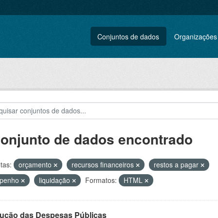
Conjuntos de dados
Organizações
conjunto de dados encontrado
tas:
orçamento
recursos financeiros
restos a pagar
penho
liquidação
Formatos:
HTML
ução das Despesas Públicas