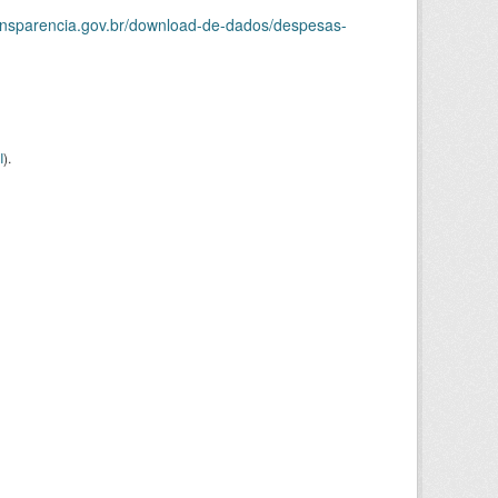
ransparencia.gov.br/download-de-dados/despesas-
I
).