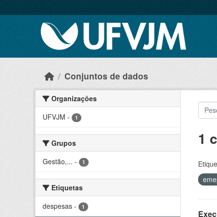
Skip to main content
Conjuntos de dados
Organizações
UFVJM
-
1
1 
Grupos
Gestão,...
-
1
Etique
eme
Etiquetas
despesas
-
1
Exec