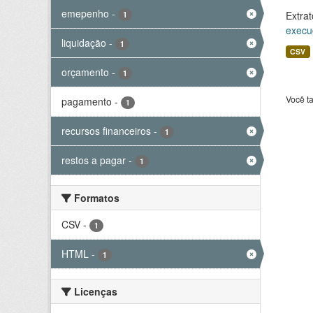
emepenho
-
Extrat
1
execu
liquidação
-
1
CSV
orçamento
-
1
Você t
pagamento
-
1
recursos financeiros
-
1
restos a pagar
-
1
Formatos
CSV
-
1
HTML
-
1
Licenças