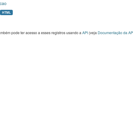
cao
HTML
ambém pode ter acesso a esses registros usando a
API
(veja
Documentação da AP