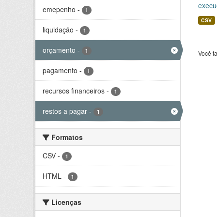
execu
emepenho
-
1
CSV
liquidação
-
1
orçamento
-
1
Você t
pagamento
-
1
recursos financeiros
-
1
restos a pagar
-
1
Formatos
CSV
-
1
HTML
-
1
Licenças