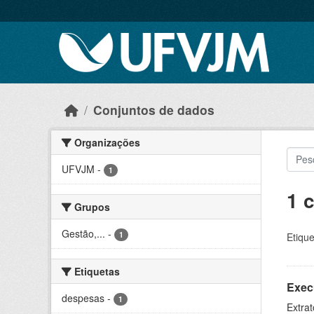
Skip to main content
Conjuntos de dados
Organizações
UFVJM
-
1
1 
Grupos
Gestão,...
-
1
Etique
Etiquetas
Exec
despesas
-
1
Extrat