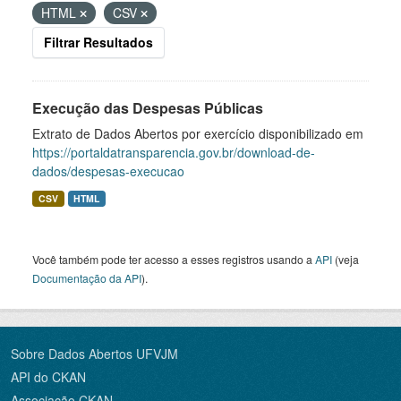
HTML
CSV
Filtrar Resultados
Execução das Despesas Públicas
Extrato de Dados Abertos por exercício disponibilizado em
https://portaldatransparencia.gov.br/download-de-
dados/despesas-execucao
CSV
HTML
Você também pode ter acesso a esses registros usando a
API
(veja
Documentação da API
).
Sobre Dados Abertos UFVJM
API do CKAN
Associação CKAN