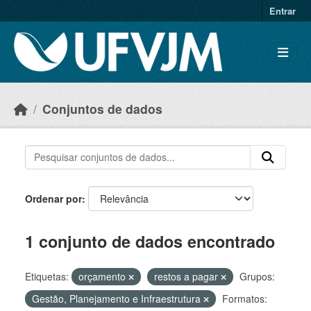
Skip to main content
Entrar
Conjuntos de dados
Ordenar por
1 conjunto de dados encontrado
Etiquetas:
orçamento
restos a pagar
Grupos:
Gestão, Planejamento e Infraestrutura
Formatos: